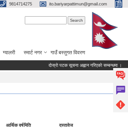
9814714275
ito.bariyarpattimun@gmail.com
Search form
Search
ग्यालरी
स्मार्ट नगर
गाउँ बस्तुगत विवरण
दाेस्राे पटक सूचना अह्वान गरिएकाे सम्बन्धमा ।
लो
आर्थिक वर्ष
मिति
दस्तावेज