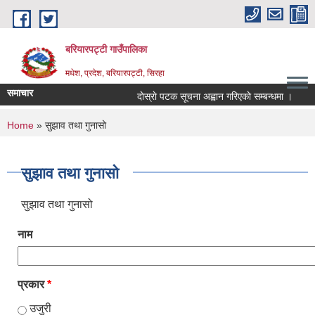
Skip to main content
बरियारपट्टी गाउँपालिका
मधेश, प्रदेश, बरियारपट्टी, सिरहा
समाचार
दाेस्राे पटक सूचना अह्वान गरिएकाे सम्बन्धमा ।
लोक
You are here
Home
» सुझाव तथा गुनासो
सुझाव तथा गुनासो
सुझाव तथा गुनासो
नाम
प्रकार
*
उजुरी