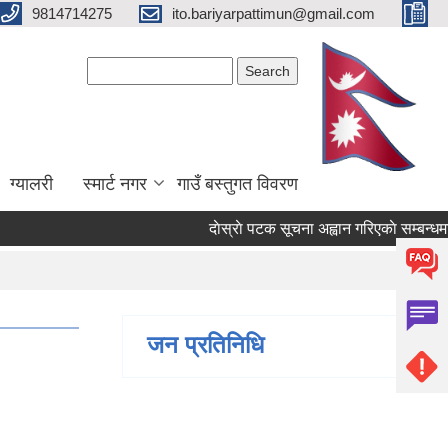
9814714275
ito.bariyarpattimun@gmail.com
Search form
Search
ग्यालरी
स्मार्ट नगर
गाउँ बस्तुगत विवरण
दाेस्राे पटक सूचना अह्वान गरिएकाे सम्बन्धमा ।
जन प्रतिनिधि