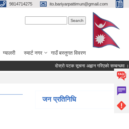
9814714275
ito.bariyarpattimun@gmail.com
Search form
Search
ग्यालरी
स्मार्ट नगर
गाउँ बस्तुगत विवरण
दाेस्राे पटक सूचना अह्वान गरिएकाे सम्बन्धमा ।
जन प्रतिनिधि