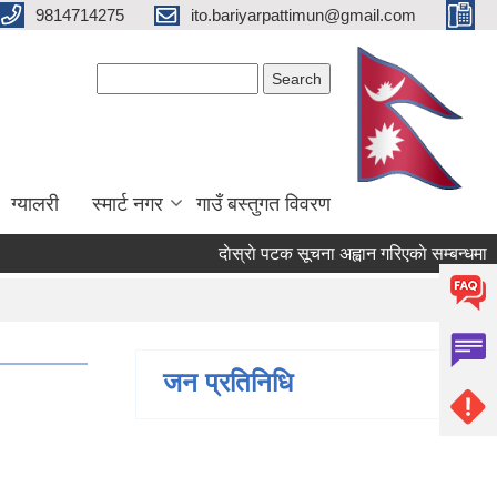
9814714275
ito.bariyarpattimun@gmail.com
Search form
Search
ग्यालरी
स्मार्ट नगर
गाउँ बस्तुगत विवरण
दाेस्राे पटक सूचना अह्वान गरिएकाे सम्बन्धमा ।
जन प्रतिनिधि