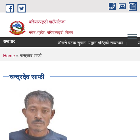
Skip to main content
बरियारपट्टी गाउँपालिका
मधेश, प्रदेश, बरियारपट्टी, सिरहा
समाचार
दाेस्राे पटक सूचना अह्वान गरिएकाे सम्बन्धमा ।
लोक स
You are here
Home
» चन्द्रदेव साफी
चन्द्रदेव साफी